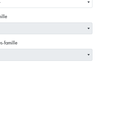
—
ille
s-famille