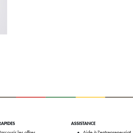
RAPIDES
ASSISTANCE
Parcourir les offres
Aide à l'entrepreneuriat