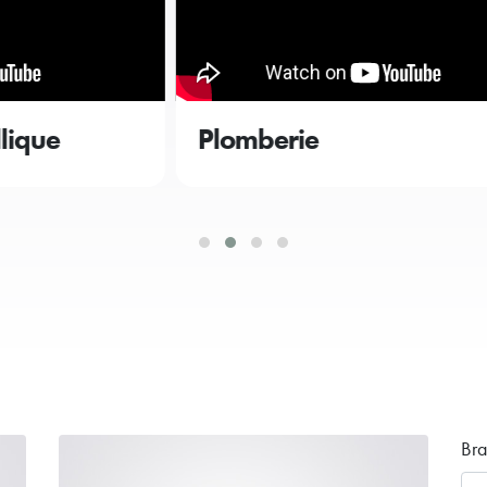
Plomberie
M
Br