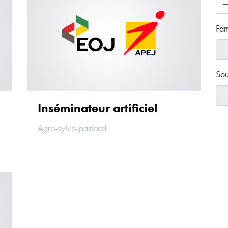
Fam
Sou
Inséminateur artificiel
Agro-sylvo-pastoral