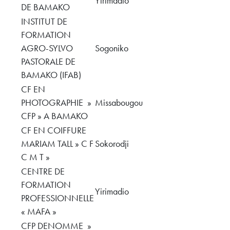
Yirimadio
DE BAMAKO
INSTITUT DE
FORMATION
AGRO-SYLVO
Sogoniko
PASTORALE DE
BAMAKO (IFAB)
CF EN
PHOTOGRAPHIE »
Missabougou
CFP » A BAMAKO
CF EN COIFFURE
MARIAM TALL » C F
Sokorodji
C M T »
CENTRE DE
FORMATION
Yirimadio
PROFESSIONNELLE
« MAFA »
CFP DENOMME »