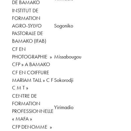
DE BAMAKO
INSTITUT DE
FORMATION
AGRO-SYLVO
Sogoniko
PASTORALE DE
BAMAKO (IFAB)
CF EN
PHOTOGRAPHIE »
Missabougou
CFP » A BAMAKO
CF EN COIFFURE
MARIAM TALL » C F
Sokorodji
C M T »
CENTRE DE
FORMATION
Yirimadio
PROFESSIONNELLE
« MAFA »
CFP DENOMME »