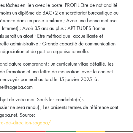
res tâches en lien avec le poste. PROFIL Etre de nationalité
moins un diplôme de BAC+2 en secrétariat bureautique ou
rience dans un poste similaire ; Avoir une bonne maîtrise
, Internet) ; Avoir 35 ans au plus ; APTITUDES Bonne
ais serait un atout ; Etre méthodique, accueillante et
onnelle administrative ; Grande capacité de communication
 négociation et de gestion organisationnelle.
ature comprenant : un curriculum vitae détaillé, les
 de formation et une lettre de motivation avec le contact
e envoyés par mail au tard le 15 janvier 2025 à :
aore@sogeba.com
bjet de votre mail Seuls les candidate(e)s
sier ne sera rendu) ; Les présents termes de référence sont
geba.net. Source:
re-de-direction-sogeba/