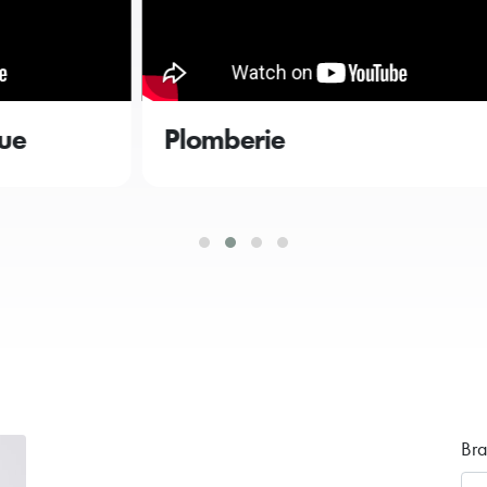
Plomberie
M
Br