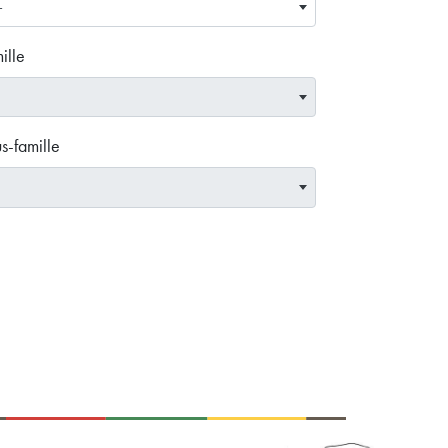
—
ille
s-famille