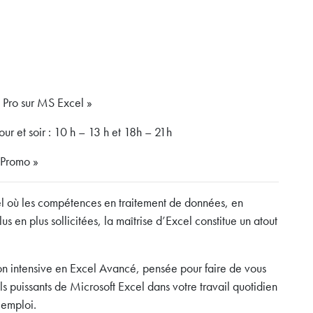
ro sur MS Excel »
ur et soir : 10 h – 13 h et 18h – 21h
Promo »
l où les compétences en traitement de données, en
s en plus sollicitées, la maîtrise d’Excel constitue un atout
ntensive en Excel Avancé, pensée pour faire de vous
ls puissants de Microsoft Excel dans votre travail quotidien
 emploi.