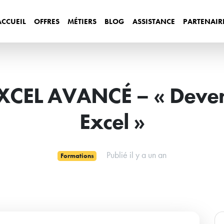
ACCUEIL
OFFRES
MÉTIERS
BLOG
ASSISTANCE
PARTENAIR
CEL AVANCÉ – « Deveni
Excel »
Publié il y a un an
Formations