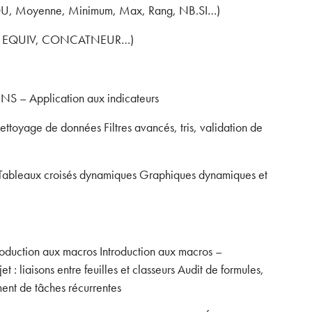
ET, OU, Moyenne, Minimum, Max, Rang, NB.SI…)
EX, EQUIV, CONCATNEUR…)
NS – Application aux indicateurs
oyage de données Filtres avancés, tris, validation de
T Tableaux croisés dynamiques Graphiques dynamiques et
troduction aux macros Introduction aux macros –
t : liaisons entre feuilles et classeurs Audit de formules,
ement de tâches récurrentes