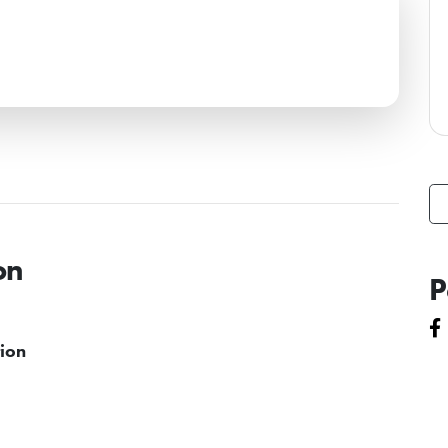
on
P
ion